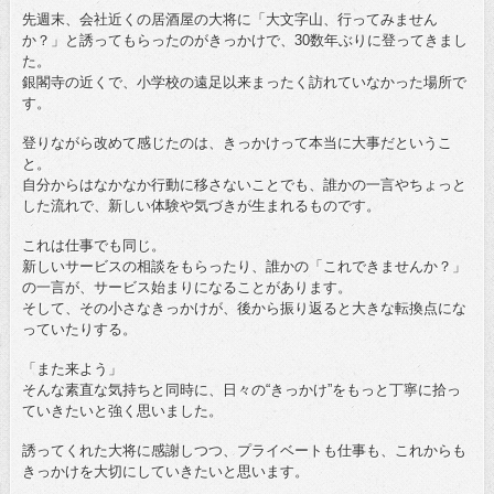
先週末、会社近くの居酒屋の大将に「大文字山、行ってみません
か？」と誘ってもらったのがきっかけで、30数年ぶりに登ってきまし
た。
銀閣寺の近くで、小学校の遠足以来まったく訪れていなかった場所で
す。
登りながら改めて感じたのは、きっかけって本当に大事だというこ
と。
自分からはなかなか行動に移さないことでも、誰かの一言やちょっと
した流れで、新しい体験や気づきが生まれるものです。
これは仕事でも同じ。
新しいサービスの相談をもらったり、誰かの「これできませんか？」
の一言が、サービス始まりになることがあります。
そして、その小さなきっかけが、後から振り返ると大きな転換点にな
っていたりする。
「また来よう」
そんな素直な気持ちと同時に、日々の“きっかけ”をもっと丁寧に拾っ
ていきたいと強く思いました。
誘ってくれた大将に感謝しつつ、プライベートも仕事も、これからも
きっかけを大切にしていきたいと思います。