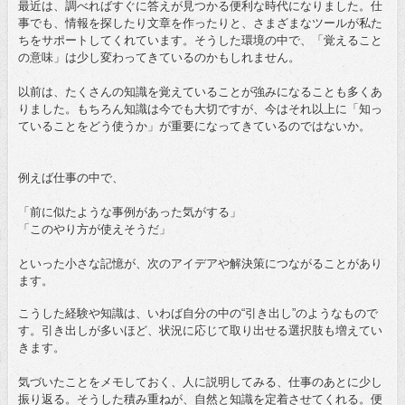
最近は、調べればすぐに答えが見つかる便利な時代になりました。仕
事でも、情報を探したり文章を作ったりと、さまざまなツールが私た
ちをサポートしてくれています。そうした環境の中で、「覚えること
の意味」は少し変わってきているのかもしれません。
以前は、たくさんの知識を覚えていることが強みになることも多くあ
りました。もちろん知識は今でも大切ですが、今はそれ以上に「知っ
ていることをどう使うか」が重要になってきているのではないか。
例えば仕事の中で、
「前に似たような事例があった気がする」
「このやり方が使えそうだ」
といった小さな記憶が、次のアイデアや解決策につながることがあり
ます。
こうした経験や知識は、いわば自分の中の“引き出し”のようなもので
す。引き出しが多いほど、状況に応じて取り出せる選択肢も増えてい
きます。
気づいたことをメモしておく、人に説明してみる、仕事のあとに少し
振り返る。そうした積み重ねが、自然と知識を定着させてくれる。便