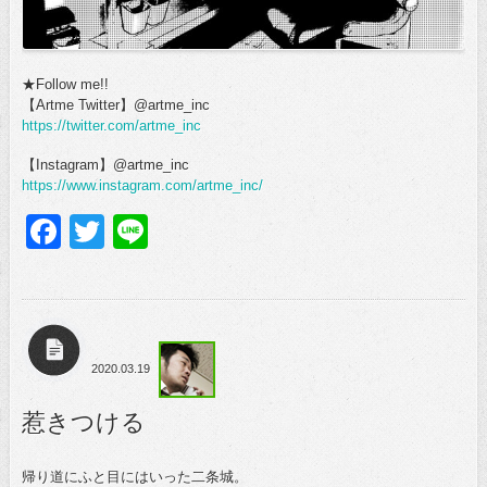
★Follow me!!
【Artme Twitter】@artme_inc
https://twitter.com/artme_inc
【Instagram】@artme_inc
https://www.instagram.com/artme_inc/
Facebook
Twitter
Line
2020.03.19
惹きつける
帰り道にふと目にはいった二条城。