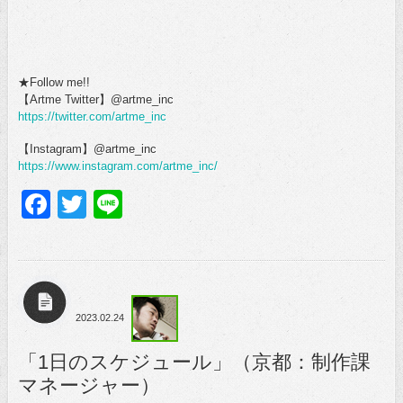
★Follow me!!
【Artme Twitter】@artme_inc
https://twitter.com/artme_inc
【Instagram】@artme_inc
https://www.instagram.com/artme_inc/
Facebook
Twitter
Line
2023.02.24
「1日のスケジュール」（京都：制作課
マネージャー）