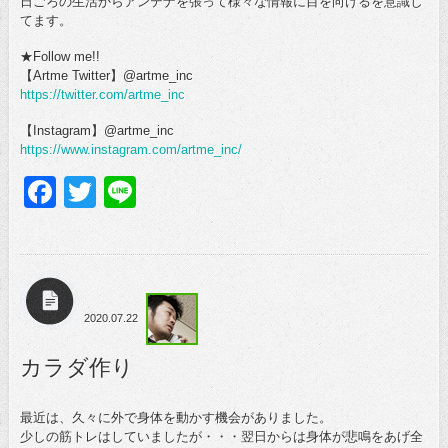
日ごろの生活からアンテナを張って様々な情報に目を向けるを意識し
てます。
★Follow me!!
【Artme Twitter】@artme_inc
https://twitter.com/artme_inc
【Instagram】@artme_inc
https://www.instagram.com/artme_inc/
Facebook
Twitter
Line
2020.07.22
カラダ作り
最近は、久々に外で身体を動かす機会がありました。
少しの筋トレはしていましたが・・・翌日からは身体が悲鳴をあげ全