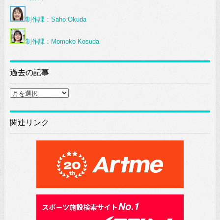
制作課：Saho Okuda
制作課：Momoko Kosuda
過去の記事
過
去
の
記
関連リンク
事