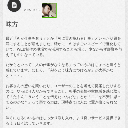
2025.07.15
味方
最近「AIが仕事を奪う」とか「AIに置き換わる仕事」といった話題を
耳にすることが増えました。確かに、AIはすごいスピードで進化して
いて、WEB制作の現場でも活用することも増え、少なからず影響を与
えてものになっている。
だからといって「人の仕事がなくなる」っていうのはちょっと違うと
感じています。むしろ、「AIをどう味方につけるか」が大事かな
と・・・。
お客さんの想いを聞いたり、ユーザーのことを考えて提案したりする
のは、やっぱり人だからできること。相手の表情や空気感を感じ取っ
て「たぶんこういうことを伝えたいんだな」とか「ここを不安に思っ
てるのかな？」って察する力は、現時点では人には置き換えられな
い。
味方になるいいものはしっかり取り入れ、より良いサービス提供でき
るよう日々試していきます。