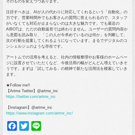
そのものを変えつつあります。
注目すべきは、AIが人の代わりに対応してくれるという「自動化」の
力です。営業時間外でもお客さんの質問に答えられるので、スタッフ
がいなくても対応が止まらないのは大きな魅力です。でも最近の
AIBOTは、ただの自動返答では終わりません。ユーザーの質問内容か
ら意図を読み取り、「この人が今求めているのは何か」を判断して、
次の行動を提案してくれるようになっています。まるでデジタルのコ
ンシェルジュのような存在です。
アートムでの活用を考えると、社内の情報整理やお客様のホームペー
ジに設置させていただくなど、今後活用の幅がどんどん増えていきそ
うです。まずは「試してみる」の精神で新たな活用法を模索していき
ます。
★Follow me!!
【Artme Twitter】@artme_inc
https://twitter.com/artme_inc
【Instagram】@artme_inc
https://www.instagram.com/artme_inc/
Facebook
Twitter
Line