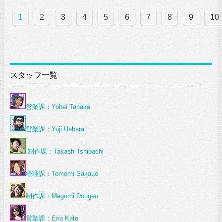
1
2
3
4
5
6
7
8
9
10
スタッフ一覧
営業課：Yohei Tanaka
営業課：Yuji Uehara
制作課：Takashi Ishibashi
経理課：Tomomi Sakaue
制作課：Megumi Dougan
営業課：Ena Kato