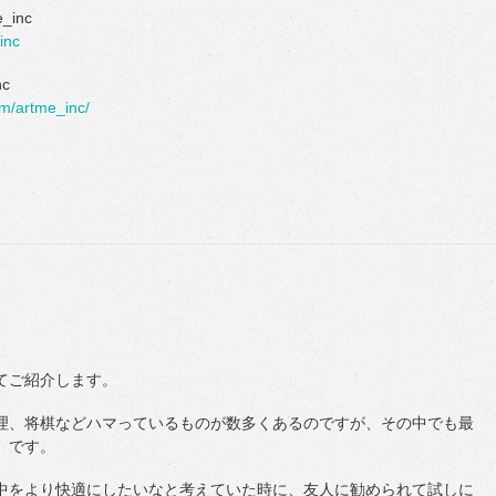
_inc
inc
nc
om/artme_inc/
ok
r
ne
てご紹介します。
理、将棋などハマっているものが数多くあるのですが、
その中でも最
」です。
中をより快適にしたいなと考えていた時に、友人に勧められて試しに