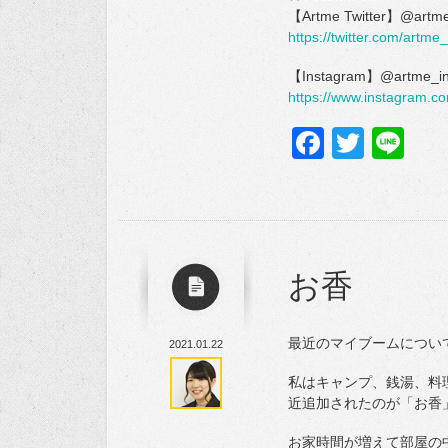
【Artme Twitter】@artme
https://twitter.com/artme_
【Instagram】@artme_i
https://www.instagram.c
Facebo
Twitte
Li
お香
最近のマイブームについ
2021.01.22
私はキャンプ、銭湯、料
近追加されたのが「お香
お家時間が増えて部屋の