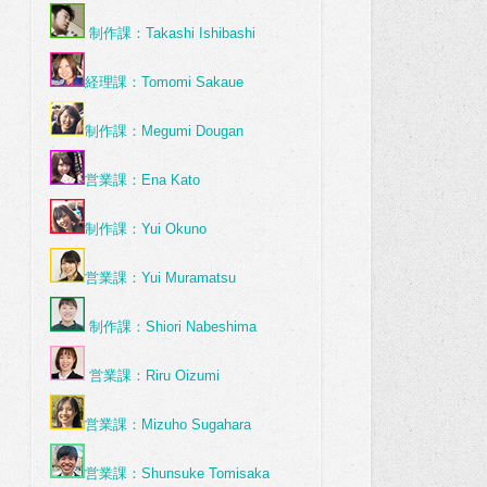
制作課：Takashi Ishibashi
経理課：Tomomi Sakaue
制作課：Megumi Dougan
営業課：Ena Kato
制作課：Yui Okuno
営業課：Yui Muramatsu
制作課：Shiori Nabeshima
営業課：Riru Oizumi
営業課：Mizuho Sugahara
営業課：Shunsuke Tomisaka