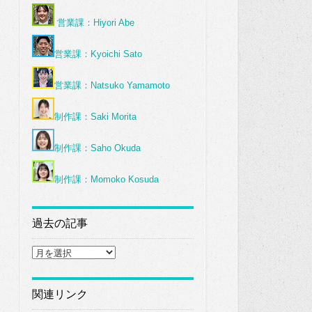
営業課：Hiyori Abe
営業課：Kyoichi Sato
営業課：Natsuko Yamamoto
制作課：Saki Morita
制作課：Saho Okuda
制作課：Momoko Kosuda
過去の記事
過
去
の
記
関連リンク
事