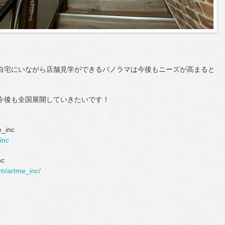
自宅にいながら店舗見学ができるパノラマは今後もニーズが高まると
今後も全国展開していきたいです！
_inc
inc
nc
om/artme_inc/
ok
r
ne