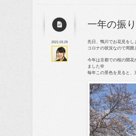
一年の振
先日、鴨川でお花見をし
2021.03.29
コロナの状況なので周囲
今年は京都での桜の開花
ました🌸
毎年この景色を見ると、